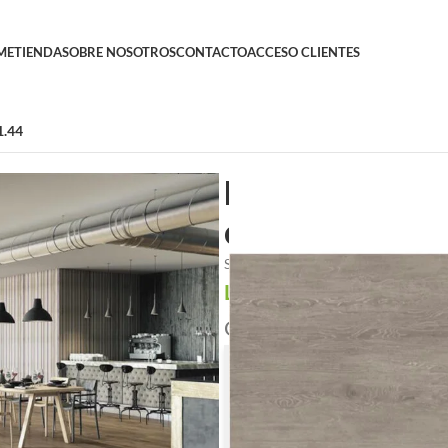
ME
TIENDA
SOBRE NOSOTROS
CONTACTO
ACCESO CLIENTES
1.44
Porcelanato 
cajas de 1.44
SKU:
0000044056
Login to see prices
/ Caj
Caja de 1.4400 m²
Calcula cuántas cajas nece
Superficie a cubrir (m²)