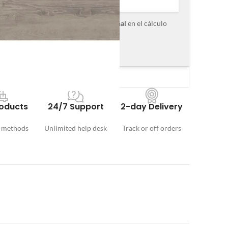
roximada, el cual incluye un
5% adicional
en el cálculo
érdidas en tu proyecto.
cesitan
0
cajas
oducts
24/7 Support
2-day Delivery
 methods
Unlimited help desk
Track or off orders