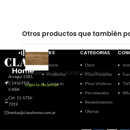
Otros productos que también po
LINKS
CATEGORIAS
CON
Home
Deck
Ins
Porcelanato Rect. 20×120 cajas de 1.44
Productos
Pisos Flotantes
Fac
Arregui 2181,
C1416 FDA,
Contacto
Pisos Vinílicos
Tik
Login to see prices
CABA
Porcelanatos
Wha
Cel: 11-5726-
Revestimientos
7319
Ofertas
ventas@classhome.com.ar