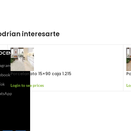
drían interesarte
OCENOS
tagram
Porcelanato 15×90 caja 1.215
Po
ebook
Tok
Login to see prices
Lo
tsApp