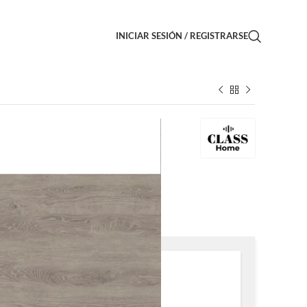
INICIAR SESIÓN / REGISTRARSE
Rect 20×120
a
sitas
Resultado:
0,0
cajas