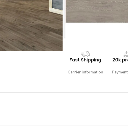
Este resultado es una cantidad ap
total para compensar quiebres o p
Precio Total:
$0,00
| Se ne
Fast Shipping
20k pr
Carrier information
Payment