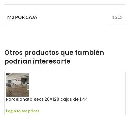
M2 POR CAJA
1.215
Otros productos que también
podrían interesarte
Porcelanato Rect 20×120 cajas de 1.44
P
Login to see prices
L