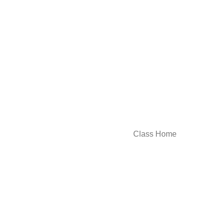
Class Home
Arregui 2181, C1416 FDA, CABA
Cel: 11-5726-7319