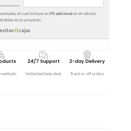
roximada, el cual incluye un
5% adicional
en el cálculo
érdidas en tu proyecto.
cesitan
0
cajas
oducts
24/7 Support
2-day Delivery
 methods
Unlimited help desk
Track or off orders