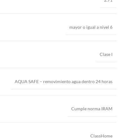
mayor o igual a nivel 6
Clase I
AQUA SAFE – removimiento agua dentro 24 horas
Cumple norma IRAM
ClassHome