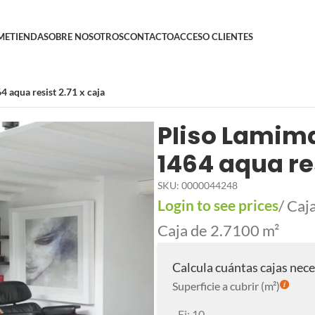
ME
TIENDA
SOBRE NOSOTROS
CONTACTO
ACCESO CLIENTES
aqua resist 2.71 x caja
PIiso Lamim
1464 aqua res
SKU:
0000044248
Login to see prices
/ Caj
Caja de 2.7100 m²
Calcula cuántas cajas nece
Superficie a cubrir (m²)