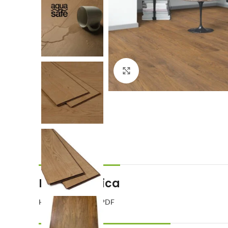
Click to enlarge
Ficha Técnica
Hacé click para ver PDF