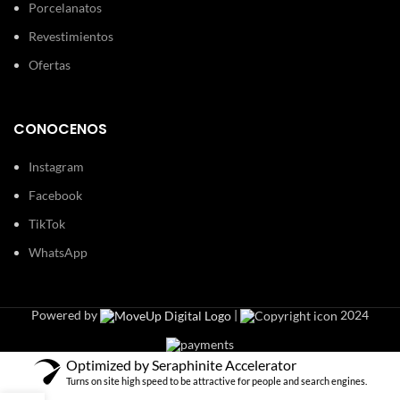
Porcelanatos
Revestimientos
Ofertas
CONOCENOS
Instagram
Facebook
TikTok
WhatsApp
Powered by
|
2024
Optimized by Seraphinite Accelerator
Turns on site high speed to be attractive for people and search engines.