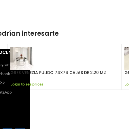
drían interesarte
OCENOS
tagram
GRES VENEZIA PULIDO 74X74 CAJAS DE 2.20 M2
G
ebook
Tok
Login to see prices
Lo
tsApp