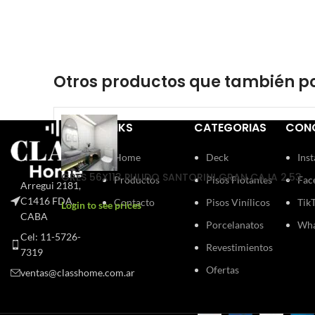
Otros productos que también po
LINKS
CATEGORIAS
CON
Home
Deck
Ins
GRES 56X113 PULIDO SANTORINI GRAN CAJA 2.53
Productos
Pisos Flotantes
Fac
Arregui 2181,
C1416 FDA,
Contacto
Pisos Vinílicos
Tik
Login to see prices
CABA
Porcelanatos
Wha
Cel: 11-5726-
Revestimientos
7319
Ofertas
ventas@classhome.com.ar