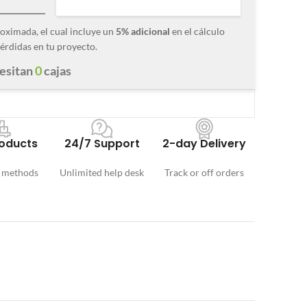
roximada, el cual incluye un
5% adicional
en el cálculo
érdidas en tu proyecto.
cesitan
0
cajas
oducts
24/7 Support
2-day Delivery
 methods
Unlimited help desk
Track or off orders