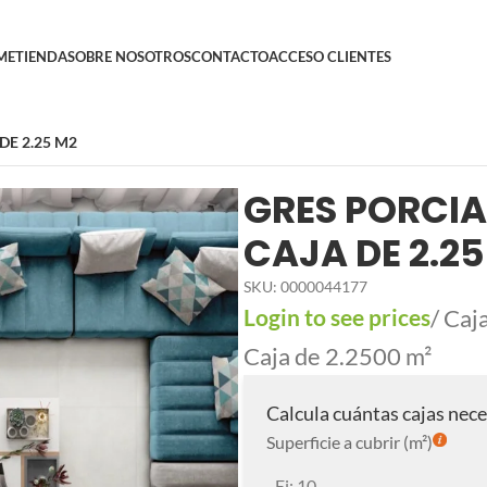
ME
TIENDA
SOBRE NOSOTROS
CONTACTO
ACCESO CLIENTES
DE 2.25 M2
GRES PORCIA
CAJA DE 2.25
SKU:
0000044177
Login to see prices
/ Caj
Caja de 2.2500 m²
Calcula cuántas cajas nece
Superficie a cubrir (m²)