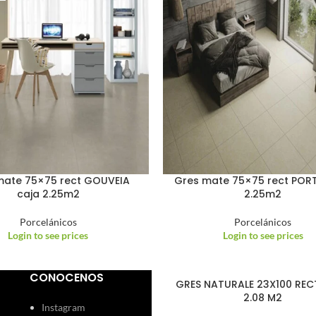
mate 75×75 rect GOUVEIA
Gres mate 75×75 rect POR
caja 2.25m2
2.25m2
Porcelánicos
Porcelánicos
Login to see prices
Login to see prices
CONOCENOS
ATIVA GRIGIO 23X100 RECT
GRES NATURALE 23X100 REC
CAJA 2.08 M2
2.08 M2
Instagram