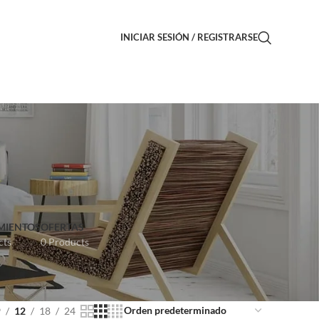
INICIAR SESIÓN / REGISTRARSE
MIENTOS
OFERTAS
cts
0 Products
9
12
18
24