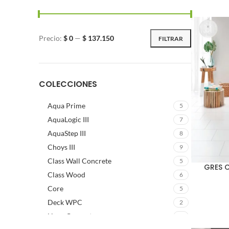
Precio:
$ 0
—
$ 137.150
FILTRAR
COLECCIONES
Aqua Prime
5
AquaLogic III
7
AquaStep III
8
Choys III
9
Class Wall Concrete
5
GRES C
Class Wood
6
Core
5
Deck WPC
2
Linea Concrete
5