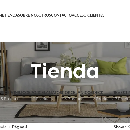
ME
TIENDA
SOBRE NOSOTROS
CONTACTO
ACCESO CLIENTES
Tienda
PISOS VINÍLICOS
PORCELANATOS
PORCELÁNICOS
DECK
REVESTI
25 Products
10 Products
46 Products
2 Products
17 Produ
enda
Página 4
Show