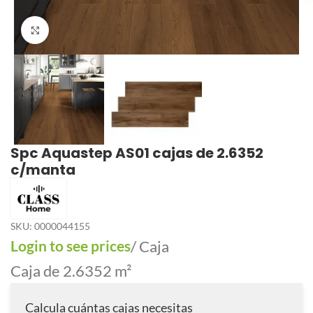
Click to enlarge
Spc Aquastep AS01 cajas de 2.6352
c/manta
SKU:
0000044155
Login to see prices
/ Caja
Caja de 2.6352 m²
Calcula cuántas cajas necesitas