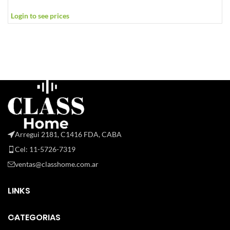
Login to see prices
L
Arregui 2181, C1416 FDA, CABA
Cel: 11-5726-7319
ventas@classhome.com.ar
LINKS
CATEGORIAS