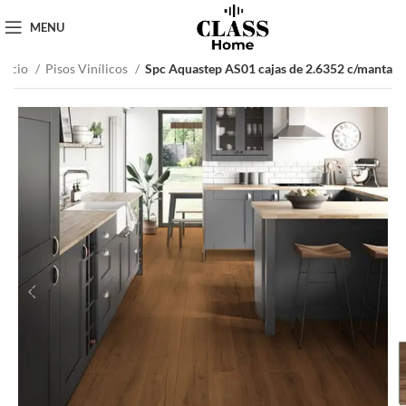
MENU
Inicio
Pisos Vinílicos
Spc Aquastep AS01 cajas de 2.6352 c/manta