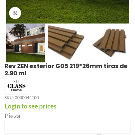
Click to enlarge
Rev ZEN exterior G05 219*26mm tiras de
2.90 ml
SKU:
0000044100
Login to see prices
Pieza