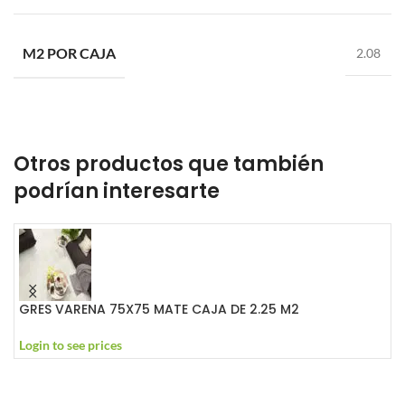
M2 POR CAJA
2.08
Otros productos que también
podrían interesarte
GRES VARENA 75X75 MATE CAJA DE 2.25 M2
G
Login to see prices
L