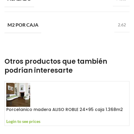
M2 POR CAJA
2.62
Otros productos que también
podrían interesarte
Porcelanico madera ALISO ROBLE 24×95 caja 1.368m2
G
Login to see prices
L