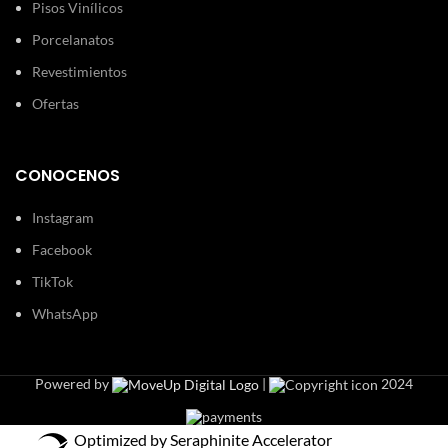
Pisos Vinílicos
Porcelanatos
Revestimientos
Ofertas
CONOCENOS
Instagram
Facebook
TikTok
WhatsApp
Powered by
|
2024
Optimized by Seraphinite Accelerator